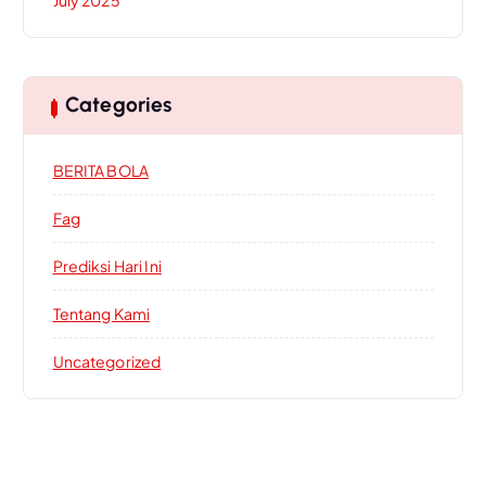
Categories
BERITA BOLA
Fag
Prediksi Hari Ini
Tentang Kami
Uncategorized