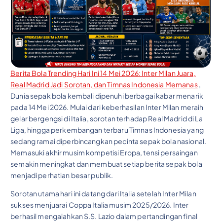
Berita Bola Trending Hari Ini 14 Mei 2026: Inter Milan Juara,
Real Madrid Jadi Sorotan, dan Timnas Indonesia Memanas
,
Dunia sepak bola kembali dipenuhi berbagai kabar menarik
pada 14 Mei 2026. Mulai dari keberhasilan Inter Milan meraih
gelar bergengsi di Italia, sorotan terhadap Real Madrid di La
Liga, hingga perkembangan terbaru Timnas Indonesia yang
sedang ramai diperbincangkan pecinta sepak bola nasional.
Memasuki akhir musim kompetisi Eropa, tensi persaingan
semakin meningkat dan membuat setiap berita sepak bola
menjadi perhatian besar publik.
Sorotan utama hari ini datang dari Italia setelah Inter Milan
sukses menjuarai Coppa Italia musim 2025/2026. Inter
berhasil mengalahkan S.S. Lazio dalam pertandingan final