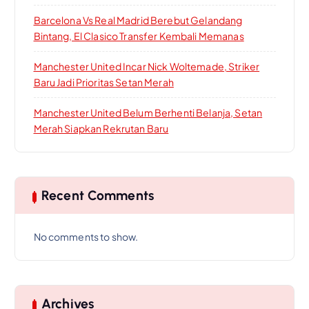
Barcelona Vs Real Madrid Berebut Gelandang
Bintang, El Clasico Transfer Kembali Memanas
Manchester United Incar Nick Woltemade, Striker
Baru Jadi Prioritas Setan Merah
Manchester United Belum Berhenti Belanja, Setan
Merah Siapkan Rekrutan Baru
Recent Comments
No comments to show.
Archives