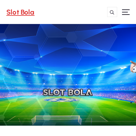
S
k
Slot Bola
i
p
t
o
c
o
n
t
e
n
t