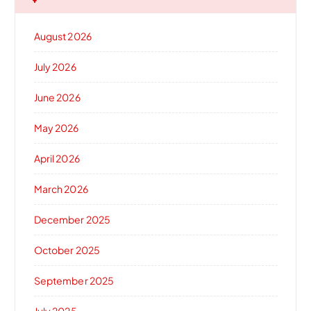
August 2026
July 2026
June 2026
May 2026
April 2026
March 2026
December 2025
October 2025
September 2025
July 2025