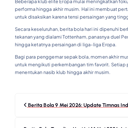
Beberapa klub elite Eropa mulai meningkatkan fok
performa hingga akhir musim. Hal ini membuat per
untuk disaksikan karena tensi persaingan yang tingg
Secara keseluruhan, berita bola hari ini dipenuhi be
tekanan yang dialami Tottenham, panasnya duel Pers
hingga ketatnya persaingan di liga-liga Eropa.
Bagi para penggemar sepak bola, momen akhir musi
untuk mengikuti perkembangan tim favorit. Setiap
menentukan nasib klub hingga akhir musim.
P
Berita Bola 9 Mei 2026: Update Timnas In
o