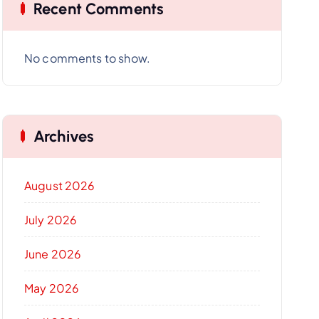
Recent Comments
No comments to show.
Archives
August 2026
July 2026
June 2026
May 2026