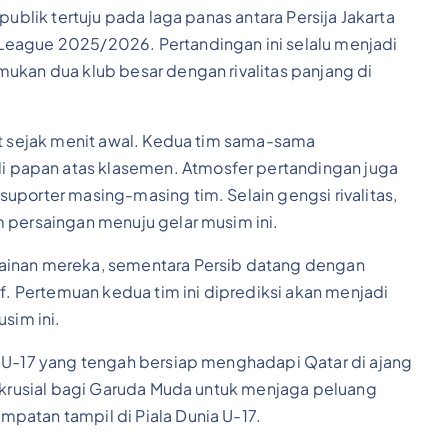
publik tertuju pada laga panas antara Persija Jakarta
League 2025/2026. Pertandingan ini selalu menjadi
mukan dua klub besar dengan rivalitas panjang di
it sejak menit awal. Kedua tim sama-sama
 papan atas klasemen. Atmosfer pertandingan juga
uporter masing-masing tim. Selain gengsi rivalitas,
m persaingan menuju gelar musim ini.
mainan mereka, sementara Persib datang dengan
if. Pertemuan kedua tim ini diprediksi akan menjadi
sim ini.
a U-17 yang tengah bersiap menghadapi Qatar di ajang
a krusial bagi Garuda Muda untuk menjaga peluang
patan tampil di Piala Dunia U-17.