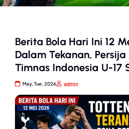
Berita Bola Hari Ini 12 
Dalam Tekanan, Persija
Timnas Indonesia U-17 
May, Tue, 2026
admin