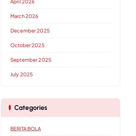
April 2026
March 2026
December 2025
October 2025
September 2025
July 2025
Categories
BERITA BOLA