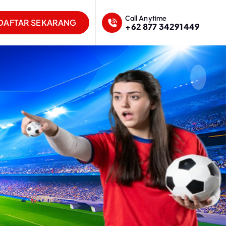
Call Anytime
DAFTAR SEKARANG
+62 877 34291449