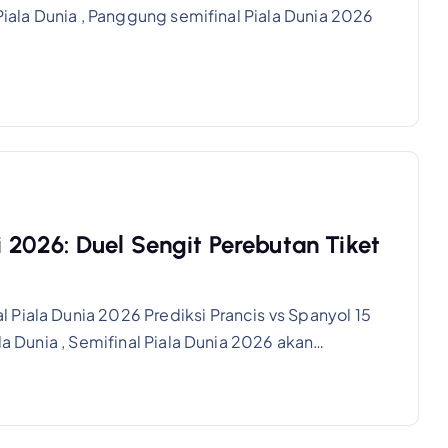
 Piala Dunia , Panggung semifinal Piala Dunia 2026
li 2026: Duel Sengit Perebutan Tiket
 Piala Dunia 2026 Prediksi Prancis vs Spanyol 15
ala Dunia , Semifinal Piala Dunia 2026 akan…