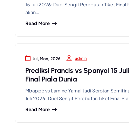
15 Juli 2026: Duel Sengit Perebutan Tiket Final
akan…
Read More
admin
Jul, Mon, 2026
Prediksi Prancis vs Spanyol 15 Ju
Final Piala Dunia
Mbappé vs Lamine Yamal Jadi Sorotan Semifinal
Juli 2026: Duel Sengit Perebutan Tiket Final Pi
Read More