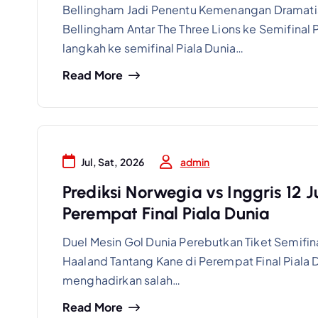
Bellingham Jadi Penentu Kemenangan Dramatis 
Bellingham Antar The Three Lions ke Semifinal 
langkah ke semifinal Piala Dunia…
Read More
admin
Jul, Sat, 2026
Prediksi Norwegia vs Inggris 12 
Perempat Final Piala Dunia
Duel Mesin Gol Dunia Perebutkan Tiket Semifinal
Haaland Tantang Kane di Perempat Final Piala D
menghadirkan salah…
Read More