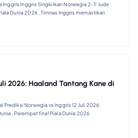
Inggris Inggris Singkirkan Norwegia 2-1! Jude
Piala Dunia 2026 , Timnas Inggris memastikan
Juli 2026: Haaland Tantang Kane di
 Prediksi Norwegia vs Inggris 12 Juli 2026:
unia , Perempat final Piala Dunia 2026