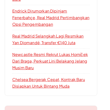
Endrick Dirumorkan Dipinjam
Fenerbahçe, Real Madrid Pertimbangkan
Opsi Pengembangan
Real Madrid Selangkah Lagi Resmikan
Yan Diomandé, Transfer €140 Juta
Newcastle Resmi Rekrut Lukas Horníček
Dari Braga, Perkuat Lini Belakang Jelang
Musim Baru
Chelsea Bergerak Cepat, Kontrak Baru
Disiapkan Untuk Bintang Muda