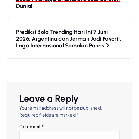
o
Dunia!
s
t
Prediksi Bola Trending Hari Ini 7 Juni
2026: Argentina dan Jerman Jadi Favorit,
n
Laga Internasional Semakin Panas
a
v
i
Leave a Reply
g
Your email address will not be published.
Required fields are marked
*
a
Comment
*
t