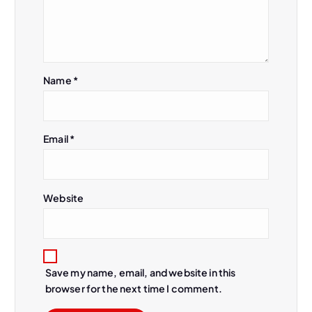
i
o
Name
*
n
Email
*
Website
Save my name, email, and website in this
browser for the next time I comment.