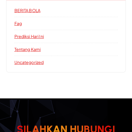
BERITA BOLA
Fag
Prediksi Hari Ini
Tentang Kami
Uncategorized
S
I
L
A
H
K
A
N
H
U
B
U
N
G
I