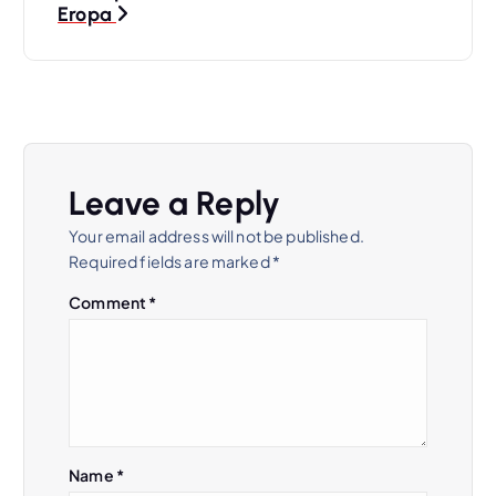
Eropa
a
v
i
Leave a Reply
g
Your email address will not be published.
a
Required fields are marked
*
Comment
*
t
i
o
n
Name
*