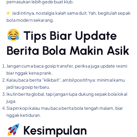
pemasukan lebih gede buat klub.
Jadi intinya, nostalgia kalah sama duit. Yah, begitulah sepak
bola modern sekarang.
Tips Biar Update
Berita Bola Makin Asik
Jangan cuma baca gosip transfer, periksa juga update resmi
biar nggak kena prank.
Kalau baca berita “klikbait”, ambil positifnya: minimal kamu
jadi tau gosip terbaru.
Ikutin berita global, tapi jangan lupa dukung sepak bola lokal
juga.
Siapin kopi kalau mau baca berita bola tengah malam, biar
nggak ketiduran.
Kesimpulan