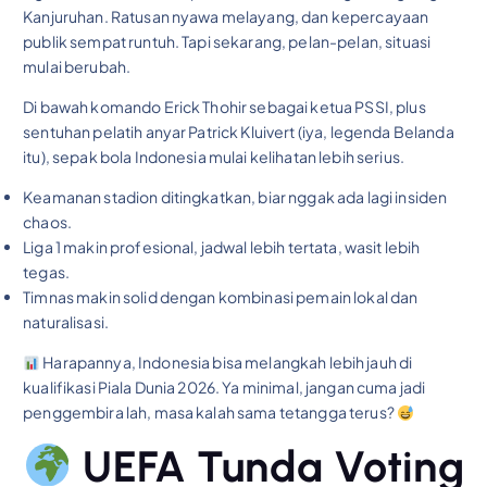
Kanjuruhan. Ratusan nyawa melayang, dan kepercayaan
publik sempat runtuh. Tapi sekarang, pelan-pelan, situasi
mulai berubah.
Di bawah komando Erick Thohir sebagai ketua PSSI, plus
sentuhan pelatih anyar Patrick Kluivert (iya, legenda Belanda
itu), sepak bola Indonesia mulai kelihatan lebih serius.
Keamanan stadion ditingkatkan, biar nggak ada lagi insiden
chaos.
Liga 1 makin profesional, jadwal lebih tertata, wasit lebih
tegas.
Timnas makin solid dengan kombinasi pemain lokal dan
naturalisasi.
Harapannya, Indonesia bisa melangkah lebih jauh di
kualifikasi Piala Dunia 2026. Ya minimal, jangan cuma jadi
penggembira lah, masa kalah sama tetangga terus?
UEFA Tunda Voting