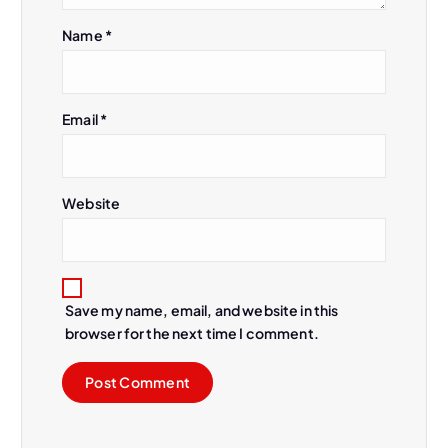
o
Name
*
n
Email
*
Website
Save my name, email, and website in this
browser for the next time I comment.