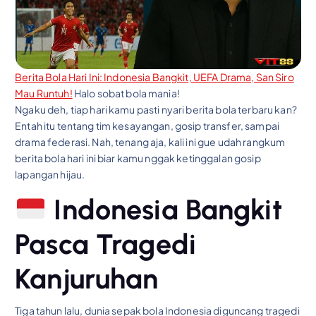
Berita Bola Hari Ini: Indonesia Bangkit, UEFA Drama, San Siro
Mau Runtuh!
Halo sobat bola mania!
Ngaku deh, tiap hari kamu pasti nyari berita bola terbaru kan?
Entah itu tentang tim kesayangan, gosip transfer, sampai
drama federasi. Nah, tenang aja, kali ini gue udah rangkum
berita bola hari ini biar kamu nggak ketinggalan gosip
lapangan hijau.
Indonesia Bangkit
Pasca Tragedi
Kanjuruhan
Tiga tahun lalu, dunia sepak bola Indonesia diguncang tragedi