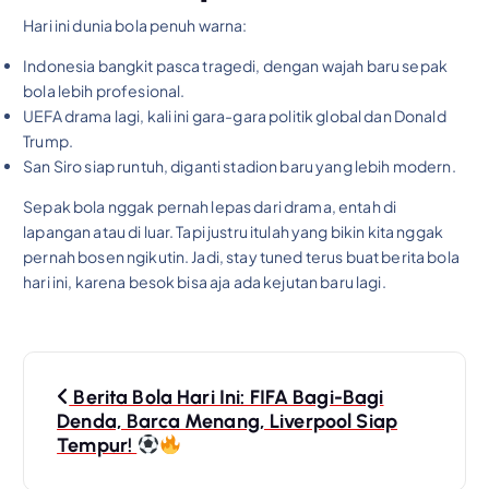
Hari ini dunia bola penuh warna:
Indonesia bangkit pasca tragedi, dengan wajah baru sepak
bola lebih profesional.
UEFA drama lagi, kali ini gara-gara politik global dan Donald
Trump.
San Siro siap runtuh, diganti stadion baru yang lebih modern.
Sepak bola nggak pernah lepas dari drama, entah di
lapangan atau di luar. Tapi justru itulah yang bikin kita nggak
pernah bosen ngikutin. Jadi, stay tuned terus buat berita bola
hari ini, karena besok bisa aja ada kejutan baru lagi.
P
Berita Bola Hari Ini: FIFA Bagi-Bagi
o
Denda, Barca Menang, Liverpool Siap
Tempur!
s