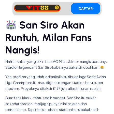
DAFTAR
San Siro Akan
Runtuh, Milan Fans
Nangis!
Nah ini kabar yang bikin fans AC Milan & Inter nangis bombay.
Stadion legendaris San Siro kabarnya bakal dirobohkan!
Yes, stadion yang udah jadi saksi bisu ribuan laga Serie A dan
Liga Champions itu mau diganti dengan stadion baru super
modern. Proyeknya ditaksir £197 juta alias triliunan rupiah.
Buat fans klasik, tentu sedih banget. San Siro itu bukan
sekadar stadion, tapi juga punya nilai sejarah dan
romantisme. Tapi dari sisi bisnis, stadion baru bakal kasih