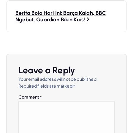
t
Berita Bola Hari Ini: Barça Kalah, BBC
Ngebut, Guardian Bikin Kuis!
n
a
v
i
Leave a Reply
Your email address will not be published.
g
Required fields are marked
*
a
Comment
*
t
i