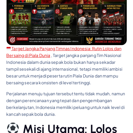
Target Jangka Panjang Timnas Indonesia: Rutin Lolos dan
Bersaing di Piala Dunia
, Target jangka panjang Tim Nasional
Indonesia dalam dunia sepak bola bukan hanya sekadar
tampil sesekali di ajang internasional, tetapi memiliki ambisi
besar untuk menjadi peserta rutin Piala Dunia dan mampu
bersaing secara konsisten di level tertinggi.
Perjalanan menuju tujuan tersebut tentu tidak mudah, namun
dengan perencanaan yang tepat dan pengembangan
berkelanjutan, Indonesia memiliki peluang untuk naik level di
kancah sepak bola dunia.
Misi Utama: Lolos