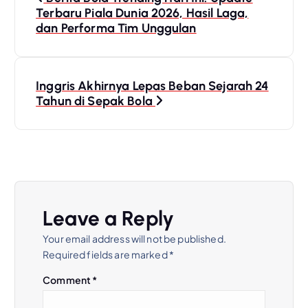
o
Terbaru Piala Dunia 2026, Hasil Laga,
dan Performa Tim Unggulan
s
t
Inggris Akhirnya Lepas Beban Sejarah 24
Tahun di Sepak Bola
n
a
v
i
Leave a Reply
Your email address will not be published.
g
Required fields are marked
*
a
Comment
*