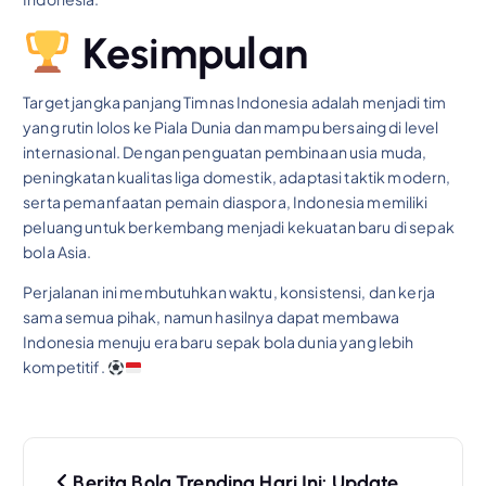
Kesimpulan
Target jangka panjang Timnas Indonesia adalah menjadi tim
yang rutin lolos ke Piala Dunia dan mampu bersaing di level
internasional. Dengan penguatan pembinaan usia muda,
peningkatan kualitas liga domestik, adaptasi taktik modern,
serta pemanfaatan pemain diaspora, Indonesia memiliki
peluang untuk berkembang menjadi kekuatan baru di sepak
bola Asia.
Perjalanan ini membutuhkan waktu, konsistensi, dan kerja
sama semua pihak, namun hasilnya dapat membawa
Indonesia menuju era baru sepak bola dunia yang lebih
kompetitif.
P
Berita Bola Trending Hari Ini: Update