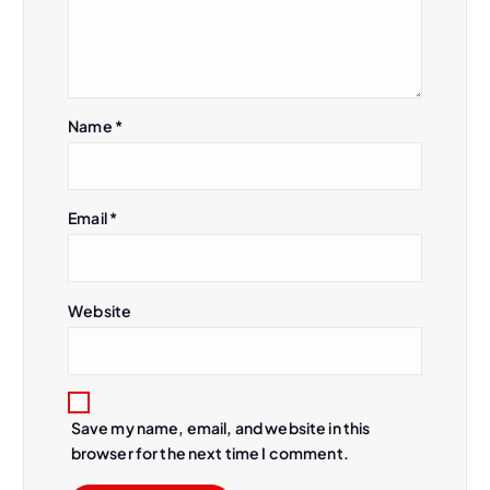
t
i
o
Name
*
n
Email
*
Website
Save my name, email, and website in this
browser for the next time I comment.